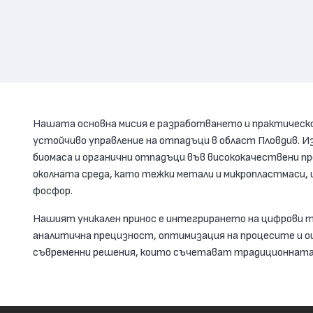
Нашата основна мисия е разработването и практическо
устойчиво управление на отпадъци в област Пловдив. Из
биомаса и органични отпадъци във висококачествени пр
околната среда, като тежки метали и микропластмаси, 
фосфор.
Нашият уникален принос е интегрирането на цифрови т
аналитична прецизност, оптимизация на процесите и оц
съвременни решения, които съчетават традиционната 