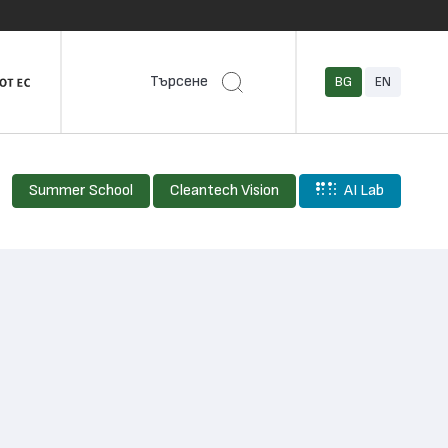
Търсене
BG
EN
Summer School
Cleantech Vision
AI Lab