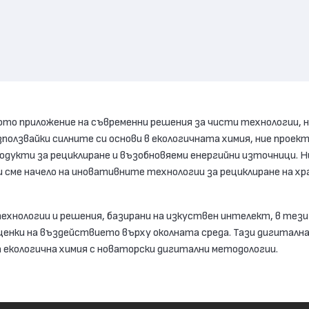
то приложение на съвременни решения за чисти технологии, на
ползвайки силните си основи в екологичната химия, ние проек
одукти за рециклиране и възобновяеми енергийни източници. 
и сме начело на иновативните технологии за рециклиране на 
ехнологии и решения, базирани на изкуствен интелект, в тез
енки на въздействието върху околната среда. Тази дигитална
екологична химия с новаторски дигитални методологии.