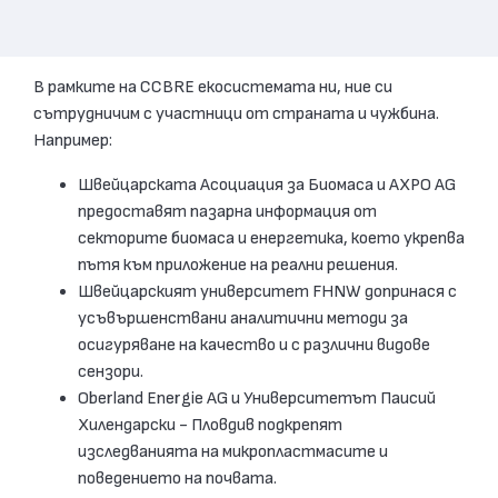
В рамките на CCBRE екосистемата ни, ние си
сътрудничим с участници от страната и чужбина.
Например:
Швейцарската Асоциация за Биомаса и AXPO AG
предоставят пазарна информация от
секторите биомаса и енергетика, което укрепва
пътя към приложение на реални решения.
Швейцарският университет FHNW допринася с
усъвършенствани аналитични методи за
осигуряване на качество и с различни видове
сензори.
Oberland Energie AG и Университетът Паисий
Хилендарски - Пловдив подкрепят
изследванията на микропластмасите и
поведението на почвата.