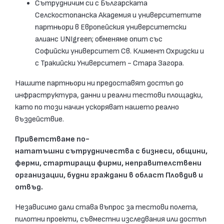
Сътрудничим си с Българската
Селскостопанска Академия и университетите
партньори в Европейския университетски
алианс UNIgreen; обменяме опит със
Софийски университет Св. Климент Охридски и
с Тракийски Университет - Стара Загора.
Нашите партньори ни предоставят достъп до
инфраструктура, данни и реални тестови площадки,
като по този начин ускоряват нашето реално
въздействие.
Приветстваме по-
нататъшни сътрудничества с бизнеси, общини,
ферми, стартиращи фирми, неправителствени
организации, будни граждани в област Пловдив и
отвъд.
Независимо дали става въпрос за тестови полета,
пилотни проекти, съвместни изследвания или достъп