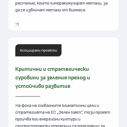
растения, които хиперакумулират метали, за
да се извличат метали от биомаса.
Асоциирани проекти
Критични и стратегически
суровини за зеления преход и
устойчиво развитие
На фона на глобалните климатични цели и
стратегията на ЕС „Зелен пакт“, този проект
проучва кои енергийни култури и
селскостопански отпадъци са подходящи за