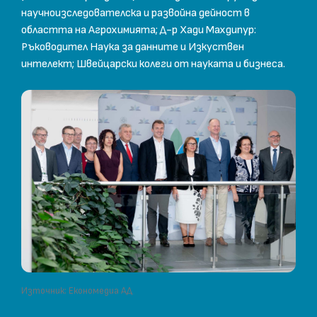
научноизследователска и развойна дейност в
областта на Агрохимията; Д-р Хади Махдипур:
Ръководител Наука за данните и Изкуствен
интелект; Швейцарски колеги от науката и бизнеса.
Източник: Економедиа АД