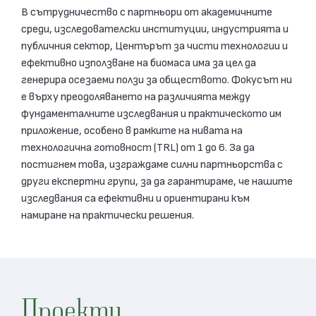
В сътрудничество с партньори от академичните
среди, изследователски институции, индустрията и
публичния сектор, Центърът за чисти технологии и
ефективно използване на биомаса има за цел да
генерира осезаеми ползи за обществото. Фокусът ни
е върху преодоляването на различията между
фундаменталните изследвания и практическото им
приложение, особено в рамките на нивата на
технологична готовност (TRL) от 1 до 6. За да
постигнем това, изграждаме силни партньорства с
други експертни групи, за да гарантираме, че нашите
изследвания са ефективни и ориентирани към
намиране на практически решения.
Проекти