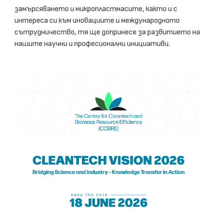
замърсяването и микропластмасите, както и с
интереса си към иновациите и международното
сътрудничество, тя ще допринесе за развитието на
нашите научни и професионални инициативи.