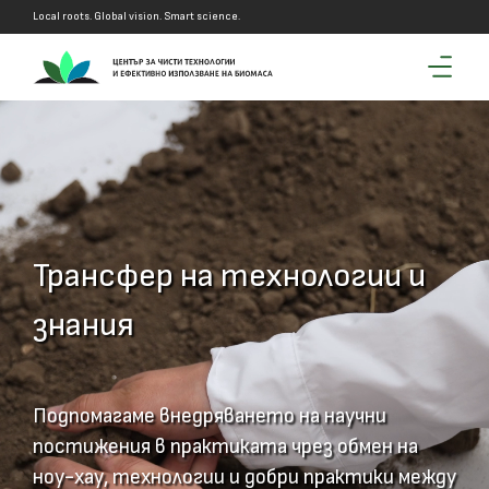
Local roots. Global vision. Smart science.
Трансфер на технологии и
знания
Подпомагаме внедряването на научни
постижения в практиката чрез обмен на
ноу-хау, технологии и добри практики между