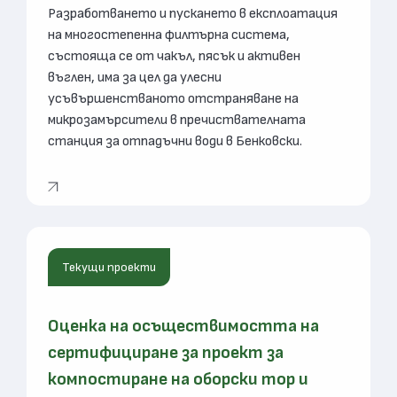
Разработването и пускането в експлоатация
на многостепенна филтърна система,
състояща се от чакъл, пясък и активен
въглен, има за цел да улесни
усъвършенстваното отстраняване на
микрозамърсители в пречиствателната
станция за отпадъчни води в Бенковски.
Текущи проекти
Оценка на осъществимостта на
сертифициране за проект за
компостиране на оборски тор и