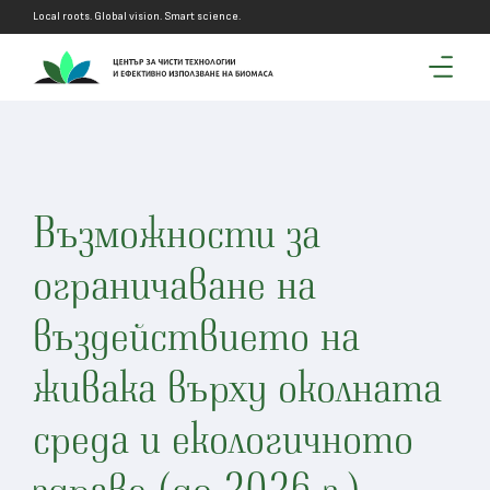
Local roots. Global vision. Smart science.
Възможности за
ограничаване на
въздействието на
живака върху околната
среда и екологичното
здраве (до 2026 г.)