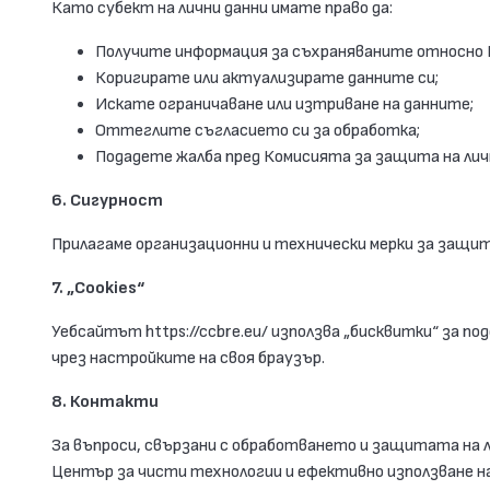
Като субект на лични данни имате право да:
Получите информация за съхраняваните относно В
Коригирате или актуализирате данните си;
Искате ограничаване или изтриване на данните;
Оттеглите съгласието си за обработка;
Подадете жалба пред Комисията за защита на лич
6. Сигурност
Прилагаме организационни и технически мерки за защит
7. „Cookies“
Уебсайтът https://ccbre.eu/ използва „бисквитки“ за п
чрез настройките на своя браузър.
8. Контакти
За въпроси, свързани с обработването и защитата на ли
Център за чисти технологии и ефективно използване н