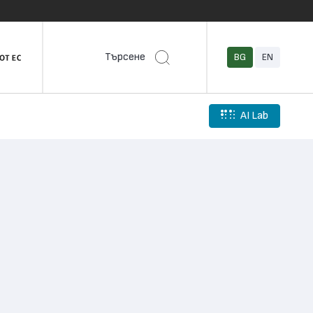
Търсене
BG
EN
AI Lab