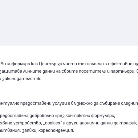
и информира как Център за чисти технологии и ефективно изпо
ва и защитава личните данни на своите посетители и партньор
о законодателство.
вентуално предоставени услуги е възможно да събираме следнит
 предоставена доброволно чрез контактни формуляри;
лзвано устройство, „cookies“ и други анонимни данни за трафик;
итвания, заявки, кореспонденция.