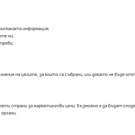
оисканата информация;
те ни;
треби;
ълнение на целите, за които са събрани, или докато не бъде о
рети страни за маркетингови цели. Възможно е да бъдат сподел
 органи.