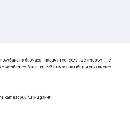
лзване на биомаса, (наричан по-долу „Центърът“), с
и, в съответствие с изискванията на Общия регламент
е категории лични данни: