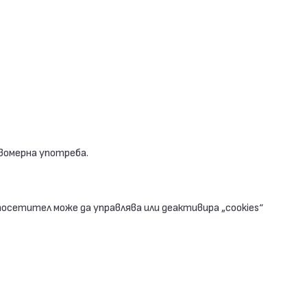
вомерна употреба.
посетител може да управлява или деактивира „cookies“