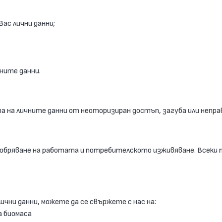
ас лични данни;
ните данни.
а на личните данни от неоторизиран достъп, загуба или непра
одобряване на работата и потребителското изживяване. Всеки 
чни данни, можете да се свържете с нас на:
а биомаса