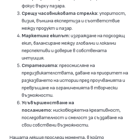
фокус върху пазара.
Срещу часовниковата стрелка:
упоритост,
визия, външна експертиза и съответствие
между продукт и пазар.
Маркетинг екипът:
изграждане на подходящ
екип, балансиране между глобални и локални
перспективи и доверие в собствената
интуиция.
Стратегията:
преосмисляне на
предизвикателствата, даване на приоритет на
разказването на истории пред проучванията и
превръщане на ограниченията в творчески
възможности.
Усъвършенстване на
посланието:
нискобюджетна креативност,
последователност и смелост за създаване на
свои собствени възможности.
Нашата лекция проследи момента, в който