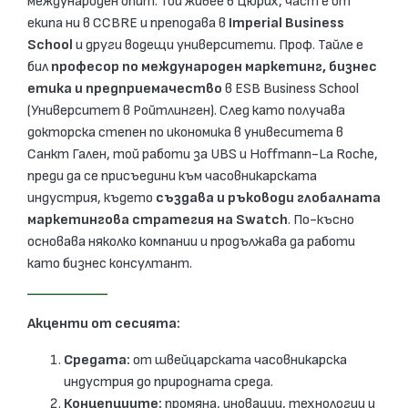
международен опит. Той живее в Цюрих, част е от
екипа ни в CCBRE и преподава в
Imperial
Business
School
и други водещи университети. Проф. Тайле е
бил
професор по международен маркетинг, бизнес
етика и предприемачество
в ESB Business School
(Университет в Ройтлинген). След като получава
докторска степен по икономика в унивеситета в
Санкт Гален, той работи за UBS и Hoffmann-La Roche,
преди да се присъедини към часовникарската
индустрия, където
създава и ръководи глобалната
маркетингова стратегия на
Swatch
. По-късно
основава няколко компании и продължава да работи
като бизнес консултант.
Акценти от сесията:
Средата:
от швейцарската часовникарска
индустрия до природната среда.
Концепциите:
промяна, иновации, технологии и