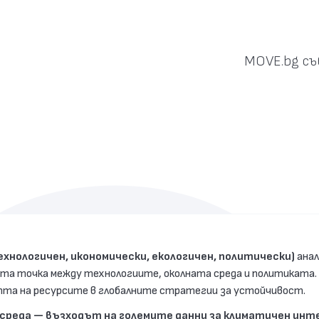
MOVE.bg съ
ехнологичен, икономически, екологичен, политически)
ана
та точка между технологиите, околната среда и политиката
тта на ресурсите в глобалните стратегии за устойчивост.
а среда — възходът на големите данни за климатичен инт