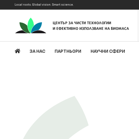
Local roots. Global vision. Smart science.
ЗА НАС
ПАРТНЬОРИ
НАУЧНИ СФЕРИ
ен
ни
ус