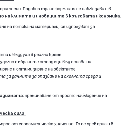
тратегии. Подобна трансформация се наблюдава и в
то на климата и иновациите в кръговата икономика
.
не на потока на материали, се използват за
та и въздуха в реално време.
азделно събраните отпадъци въз основа на
иране и оптимизиране на обектите.
а за данните за опазване на околната среда и
радигмата
: преминаване от просто наблюдение на
ческа сила.
ъпрос от геополитическо значение. То се превърна и в