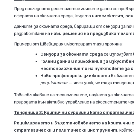
През последното десетилетие личните данни се превър
сферата на околната среда, където
интелектът, осно
Данните за околната среда, вариращи от сензори за поч
разработване на
нови решения на предизвикателст
Примери от Швейцария илюстрират тази промяна:
Сензори за околната среда
се използват 
Големи данни и приложения за изкустве
местоположението на пунктовете за 
Нови професорски длъжности
в областт
рециклиране
— ясен знак, че тази тенденц
Това сближаване на технологиите, науката за околната
природата към активно управление на екосистемите чре
Тенденция 2: Критични суровини като стратегичес
Рециклирането и възстановяването на критични 
стратегически и политически инструмент
, който