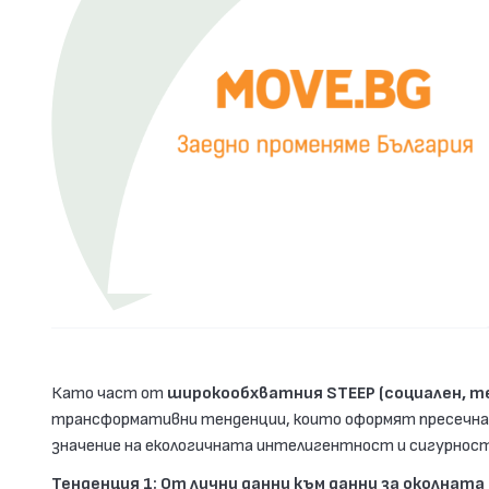
я”
мври
Като част от
широкообхватния
STEEP
(социален, т
трансформативни тенденции, които оформят пресечна
значение на екологичната интелигентност и сигурнос
Тенденция 1: От лични данни към данни за околнат