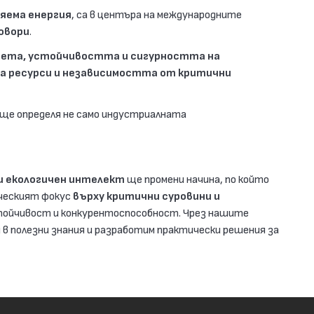
вяема енергия
, са в центъра на международните
говори
.
тета, устойчивостта и сигурността на
на ресурси и независимостта от критични
ще определя не само индустриалната
ни екологичен интелект
ще промени начина, по който
ическият фокус
върху критични суровини и
тойчивост и конкурентоспособност. Чрез нашите
 в полезни знания и разработим практически решения за