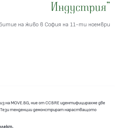
Индустрия”
битие на живо в София на 11-ти ноември
лиз на MOVE.BG, ние от CCBRE идентифицирахме две
. Тези тенденции демонстрират нарастващото
елект.