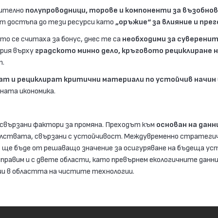
чително
полупроводници, торове и компоненти за възобно
ат достъпа до тези ресурси като
„оръжие“ за влияние и пре
о се считаха за бонус, днес те са
необходими за суверени
ария върху
градското минно дело, кръговото рециклиране 
т.
ат и рециклират критични материали по устойчив начин
вната икономика.
свързани фактори за промяна. Преходът към
основан на дан
телствата, свързани с устойчивост. Междувременно стратег
а
ще бъде от решаващо значение за осигуряване на бъдеща ус
правим и с двете области, като превърнем екологичните данни
ции в областта на чистите технологии.