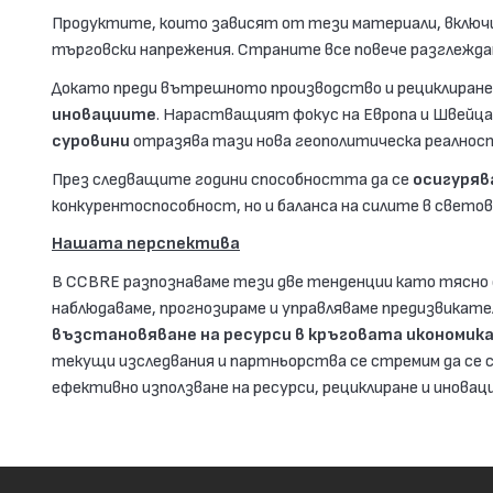
Продуктите, които зависят от тези материали, вклю
търговски напрежения. Страните все повече разглежд
Докато преди вътрешното производство и рециклиранет
иновациите
. Нарастващият фокус на Европа и Швейц
суровини
отразява тази нова геополитическа реалнос
През следващите години способността да се
осигуряв
конкурентоспособност, но и баланса на силите в свето
Нашата перспектива
В CCBRE разпознаваме тези две тенденции като тясно 
наблюдаваме, прогнозираме и управляваме предизвика
възстановяване на ресурси в кръговата икономик
текущи изследвания и партньорства се стремим да се с
ефективно използване на ресурси, рециклиране и инова