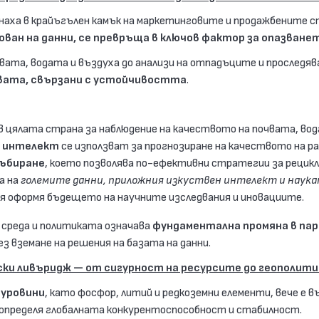
наха в крайъгълен камък на маркетинговите и продажбените с
ван на данни, се превръща в ключов фактор за опазване
вата, водата и въздуха до анализи на отпадъците и проследява
вата, свързани с устойчивостта
.
в цялата страна за наблюдение на качеството на почвата, вода
н интелект
се използват за прогнозиране на качеството на р
събиране
, което позволява по-ефективни стратегии за рецикл
а на
големите данни, приложния изкуствен интелект и наукат
ия оформя бъдещето на научните изследвания и иновациите.
 среда и политиката означава
фундаментална промяна в па
з вземане на решения на базата на данни.
ки ливъридж — от сигурност на ресурсите до геополити
суровини
, като фосфор, литий и редкоземни елементи, вече е в
 определя глобалната конкурентоспособност и стабилност.