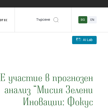
Търсене
BG
EN
AI Lab
E участие в прогнозен
анализ “Мисия Зелени
Иновации: Фокус